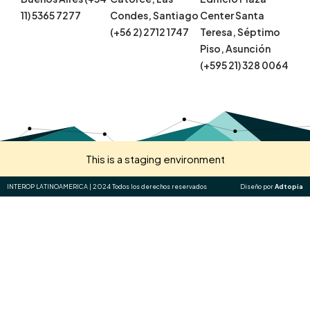
11) 5365 7277
Condes, Santiago
Center Santa
(+56 2) 2712 1747
Teresa, Séptimo
Piso, Asunción
(+595 21) 328 0064
This is a staging environment
INTEROP LATINOAMERICA | 2024 Todos los derechos reservados
Diseño por
Adtopia