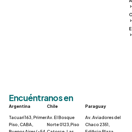
A
O
E
Encuéntranos en
Argentina
Chile
Paraguay
Tacuarí 163, Primer
Av. El Bosque
Av. Aviadores del
Piso, CABA,
Norte 0123,Piso
Chaco 2351,
Buenos Aires (+54
Catorce, Las
Edificio Plaza