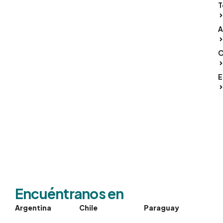
T
A
O
E
Encuéntranos en
Argentina
Chile
Paraguay