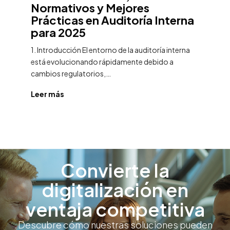
Normativos y Mejores
c
ra
Prácticas en Auditoría Interna
l
para 2025
2
1. Introducción El entorno de la auditoría interna
Dil
está evolucionando rápidamente debido a
de
cambios regulatorios,…
Leer más
Le
Convierte la
digitalización en
ventaja competitiva
Descubre cómo nuestras soluciones pueden