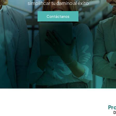
simplificar tu camino al éxito
Contáctanos
Pr
D