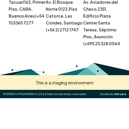
Tacuarí 163, Primer
Av. El Bosque
Av. Aviadores del
Piso, CABA,
Norte 0123,Piso
Chaco 2351,
Buenos Aires (+54
Catorce, Las
Edificio Plaza
11) 5365 7277
Condes, Santiago
Center Santa
(+56 2) 2712 1747
Teresa, Séptimo
Piso, Asunción
(+595 21) 328 0064
This is a staging environment
INTEROP LATINOAMERICA | 2024 Todos los derechos reservados
Diseño por
Adtopia