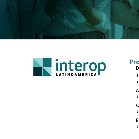
Pr
D
T
A
O
E