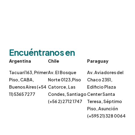
Encuéntranos en
Argentina
Chile
Paraguay
Tacuarí 163, Primer
Av. El Bosque
Av. Aviadores del
Piso, CABA,
Norte 0123,Piso
Chaco 2351,
Buenos Aires (+54
Catorce, Las
Edificio Plaza
11) 5365 7277
Condes, Santiago
Center Santa
(+56 2) 2712 1747
Teresa, Séptimo
Piso, Asunción
(+595 21) 328 0064