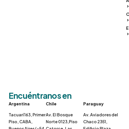
A
O
E
Encuéntranos en
Argentina
Chile
Paraguay
Tacuarí 163, Primer
Av. El Bosque
Av. Aviadores del
Piso, CABA,
Norte 0123,Piso
Chaco 2351,
Buenos Aires (+54
Catorce, Las
Edificio Plaza