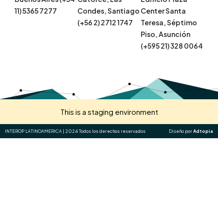
11) 5365 7277
Condes, Santiago
Center Santa
(+56 2) 2712 1747
Teresa, Séptimo
Piso, Asunción
(+595 21) 328 0064
This is a staging environment
INTEROP LATINOAMERICA | 2024 Todos los derechos reservados
Diseño por
Adtopia