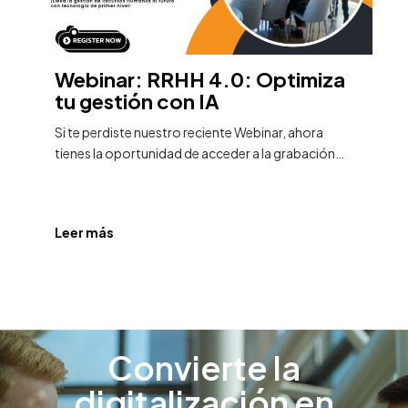
Webinar: RRHH 4.0: Optimiza
C
n
tu gestión con IA
2
G
Si te perdiste nuestro reciente Webinar, ahora
tienes la oportunidad de acceder a la grabación…
Por
do
«C
el
Leer más
Le
Convierte la
digitalización en