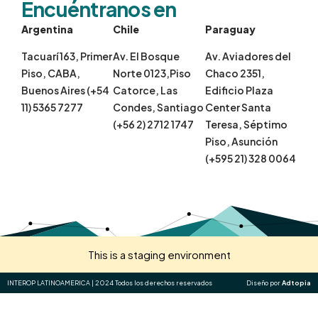
Encuéntranos en
Argentina
Chile
Paraguay
Tacuarí 163, Primer
Av. El Bosque
Av. Aviadores del
Piso, CABA,
Norte 0123,Piso
Chaco 2351,
Buenos Aires (+54
Catorce, Las
Edificio Plaza
11) 5365 7277
Condes, Santiago
Center Santa
(+56 2) 2712 1747
Teresa, Séptimo
Piso, Asunción
(+595 21) 328 0064
This is a staging environment
INTEROP LATINOAMERICA | 2024 Todos los derechos reservados
Diseño por
Adtopia