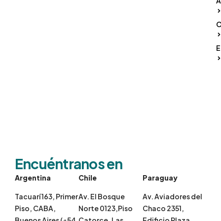
A
O
E
Encuéntranos en
Argentina
Chile
Paraguay
Tacuarí 163, Primer
Av. El Bosque
Av. Aviadores del
Piso, CABA,
Norte 0123,Piso
Chaco 2351,
Buenos Aires (+54
Catorce, Las
Edificio Plaza