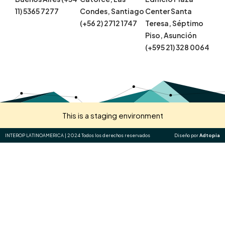
11) 5365 7277
Condes, Santiago
Center Santa
(+56 2) 2712 1747
Teresa, Séptimo
Piso, Asunción
(+595 21) 328 0064
This is a staging environment
INTEROP LATINOAMERICA | 2024 Todos los derechos reservados
Diseño por
Adtopia