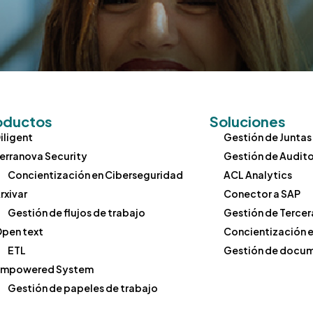
IT Risk Man
Gestión de Terceras Partes
Third-Part
Gestión de Politicas
Policy Man
Gestion de ESG
ESG / Carb
Gestión de cumplimiento de reg
Regulatory
Gestión de flujos de trabajo
oductos
Soluciones
iligent
Gestión de Juntas
Concientización en Ciberseguri
erranova Security
Gestión de Audito
Gesitón de documentos
Concientización en Ciberseguridad
ACL Analytics
Segregación de funciones
rxivar
Conector a SAP
Gestión de flujos de trabajo
Gestión de Tercer
ETL
pen text
Concientización 
Conector a SAP
ETL
Gestión de docu
Empowered System
Gestión de papeles de trabajo