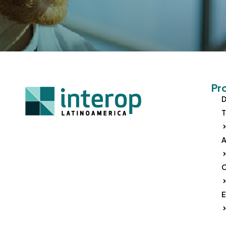
Pr
D
T
A
O