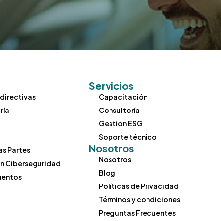
agement
y Management
agement
on Accounting
ulaciones
 Compliance Management
Servicios
 directivas
Capacitación
dad
ría
Consultoría
Gestion ESG
Soporte técnico
Nosotros
as Partes
Nosotros
en Ciberseguridad
Blog
mentos
Políticas de Privacidad
Términos y condiciones
Preguntas Frecuentes