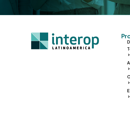
Pr
D
T
A
O
E