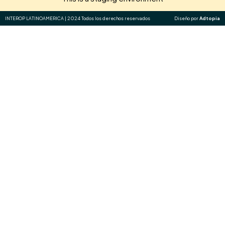
INTEROP LATINOAMERICA | 2024 Todos los derechos reservados
Diseño por
Adtopia