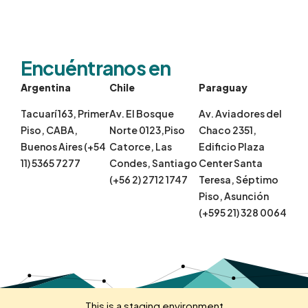
Encuéntranos en
Argentina
Chile
Paraguay
Tacuarí 163, Primer
Av. El Bosque
Av. Aviadores del
Piso, CABA,
Norte 0123,Piso
Chaco 2351,
Buenos Aires (+54
Catorce, Las
Edificio Plaza
11) 5365 7277
Condes, Santiago
Center Santa
(+56 2) 2712 1747
Teresa, Séptimo
Piso, Asunción
(+595 21) 328 0064
This is a staging environment