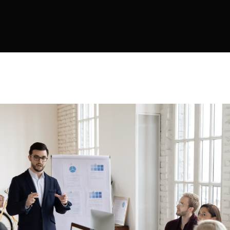
IT Risk Man
Gestión de Terceras Partes
Third-Part
Gestión de Politicas
Policy Man
Gestion de ESG
ESG / Carb
Gestión de cumplimiento de reg
Regulatory
Gestión de flujos de trabajo
Concientización en Ciberseguri
Gesitón de documentos
Segregación de funciones
ETL
Conector a SAP