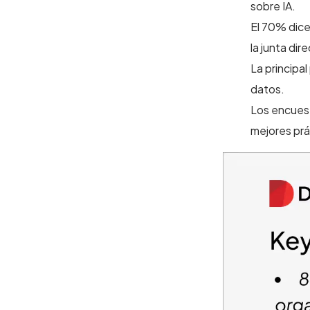
sobre IA.
El 70% dice
la junta dir
La principa
datos.
Los encuest
mejores prá