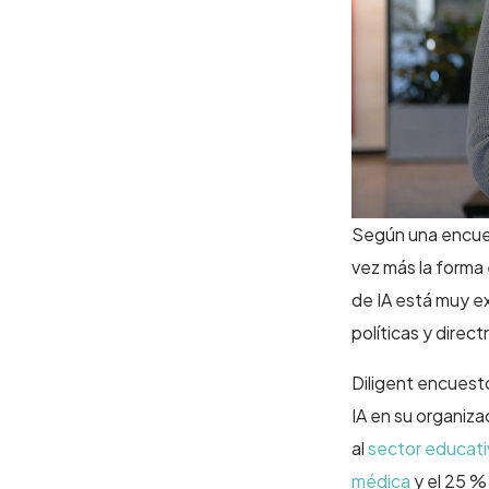
Según una encuest
vez más la forma 
de IA está muy e
políticas y direct
Diligent encuestó
IA en su organiz
al
sector educat
médica
y el 25 %