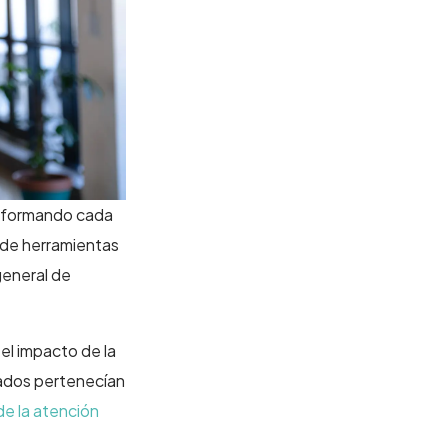
ansformando cada
o de herramientas
general de
el impacto de la
tados pertenecían
 de la atención