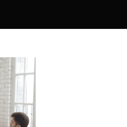
agement
y Management
agement
on Accounting
ulaciones
 Compliance Management
dad