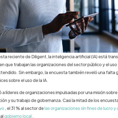
a reciente de Diligent, la inteligencia artificial (IA) está tr
en que trabajan las organizaciones del sector público y el us
xtendido. Sin embargo, la encuesta también reveló una falta 
rices sobre el uso de la IA.
 a líderes de organizaciones impulsadas por una misión sobre 
ación y su trabajo de gobernanza. Casi la mitad de los encues
ivo
, el 31 % al sector de
las organizaciones sin fines de lucro y
 al
gobierno local
.