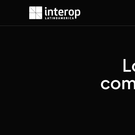
L
com