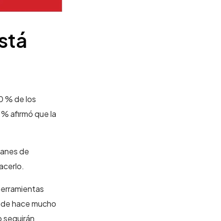
stá
0 % de los
 % afirmó que la
lanes de
hacerlo.
herramientas
desde hace mucho
o seguirán