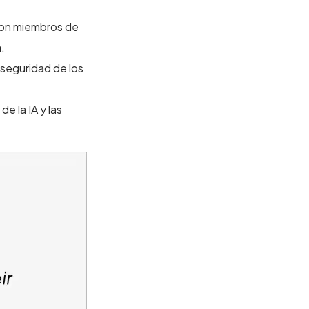
 con miembros de
a.
 seguridad de los
 la IA y las