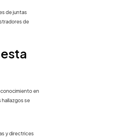
es de juntas
istradores de
uesta
e conocimiento en
s hallazgos se
s y directrices