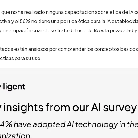
 que no ha realizado ninguna capacitación sobre ética de IA
ectiva y el 56% no tiene una política ética para la IA establecid
l preocupación cuando se trata del uso de IA es la privacidad y
ados están ansiosos por comprender los conceptos básicos de
cticas para su uso.