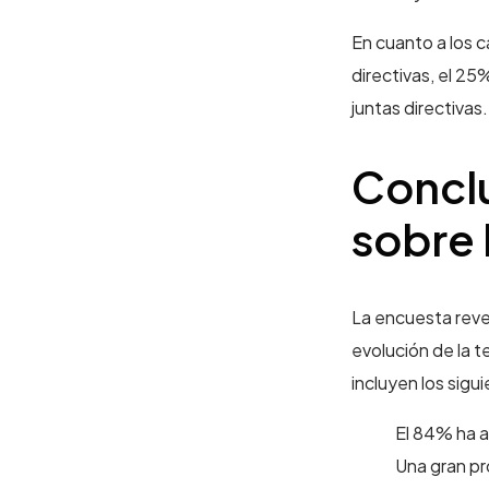
En cuanto a los 
directivas, el 25
juntas directivas.
Conclu
sobre 
La encuesta reve
evolución de la t
incluyen los sigu
El 84% ha a
Una gran pr