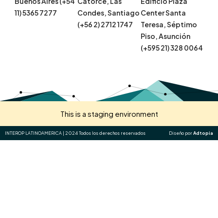
Buenos Aires (+54
Catorce, Las
Edificio Plaza
11) 5365 7277
Condes, Santiago
Center Santa
(+56 2) 2712 1747
Teresa, Séptimo
Piso, Asunción
(+595 21) 328 0064
This is a staging environment
INTEROP LATINOAMERICA | 2024 Todos los derechos reservados
Diseño por
Adtopia