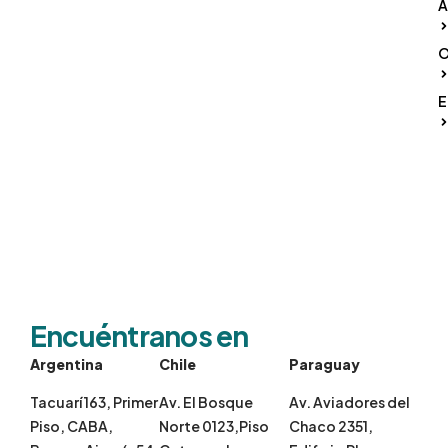
A
O
E
Encuéntranos en
Argentina
Chile
Paraguay
Tacuarí 163, Primer
Av. El Bosque
Av. Aviadores del
Piso, CABA,
Norte 0123,Piso
Chaco 2351,