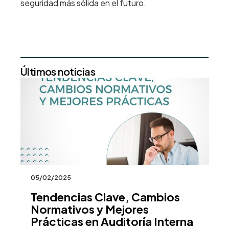
seguridad más sólida en el futuro.
Últimos noticias
05/02/2025
23
Tendencias Clave, Cambios
P
Normativos y Mejores
c
ra
Prácticas en Auditoría Interna
l