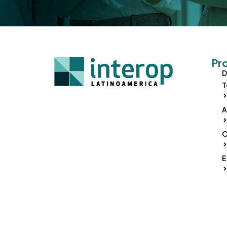
Pr
D
T
A
O
E