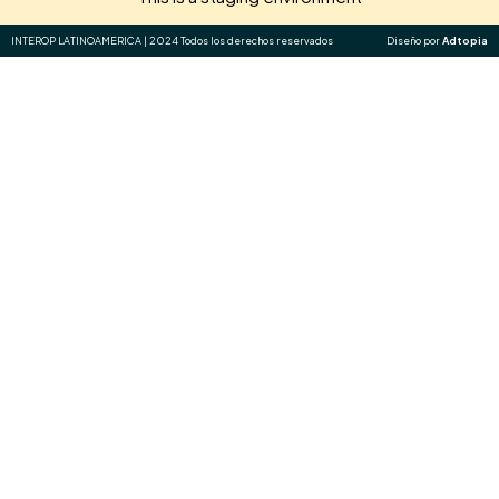
INTEROP LATINOAMERICA | 2024 Todos los derechos reservados
Diseño por
Adtopia