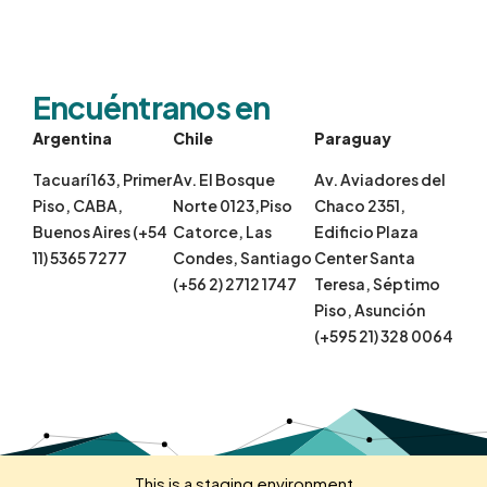
Encuéntranos en
Argentina
Chile
Paraguay
Tacuarí 163, Primer
Av. El Bosque
Av. Aviadores del
Piso, CABA,
Norte 0123,Piso
Chaco 2351,
Buenos Aires (+54
Catorce, Las
Edificio Plaza
11) 5365 7277
Condes, Santiago
Center Santa
(+56 2) 2712 1747
Teresa, Séptimo
Piso, Asunción
(+595 21) 328 0064
This is a staging environment